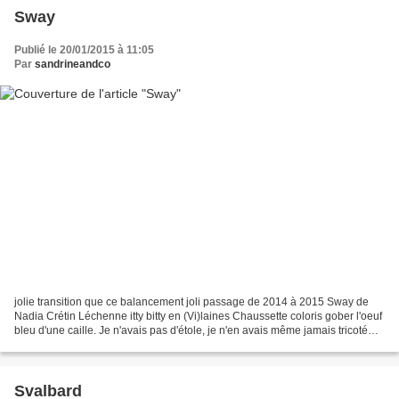
Sway
Publié le 20/01/2015 à 11:05
Par
sandrineandco
jolie transition que ce balancement joli passage de 2014 à 2015 Sway de
Nadia Crétin Léchenne itty bitty en (Vi)laines Chaussette coloris gober l'oeuf
bleu d'une caille. Je n'avais pas d'étole, je n'en avais même jamais tricoté
une, dingue ! que ce Sway...
Svalbard