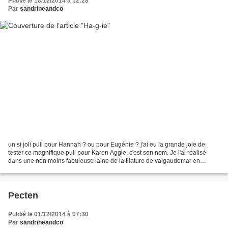
Publié le 18/12/2014 à 12:28
Par
sandrineandco
un si joli pull pour Hannah ? ou pour Eugénie ? j'ai eu la grande joie de
tester ce magnifique pull pour Karen Aggie, c'est son nom. Je l'ai réalisé
dans une non moins fabuleuse laine de la filature de valgaudemar en
qualité sable coloris gingembre, un...
Pecten
Publié le 01/12/2014 à 07:30
Par
sandrineandco