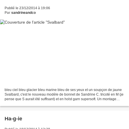
Publié le 23/12/2014 à 19:06
Par
sandrineandco
bleu ciel bleu glacier bleu marine bleu de ses yeux et un soupçon de jaune
Svalbard, c'est le nouveau modèle de bonnet de Sandrine C. tricoté en M (je
pense que S aurait été suffisant) et en holst garn supersoft. Un montage
tubulaire comme je les adorent,...
Ha-g-ie