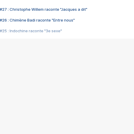
#27 : Christophe Willem raconte "Jacques a dit"
#26 : Chimène Badi raconte "Entre nous"
#25 : Indochine raconte "3e sexe"
#24 : Zaho raconte "C'est chelou"
#23 : Patrick Bruel raconte "Au café des délices"
#22 : Kyo raconte "Le chemin"
#21 : Nolwenn Leroy raconte "Cassé"
#20 : Patrick Hernandez raconte "Born to be alive"
#19 : Lorie raconte "Près de moi"
#18 : Michael Jones raconte "A nos actes manqués" (avec Jean-Jacque
#17 : Khaled raconte "Aïcha"
#16 : Corneille raconte "Parce qu'on vient de loin"