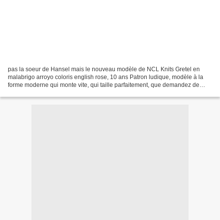
pas la soeur de Hansel mais le nouveau modèle de NCL Knits Gretel en
malabrigo arroyo coloris english rose, 10 ans Patron ludique, modèle à la
forme moderne qui monte vite, qui taille parfaitement, que demandez de
plus, nous sommes in L♥ve j'ai suivi...