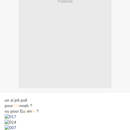
Publicité
un si joli pull
pour
Ha
nnah ?
ou pour Eu
g
én
ie
?