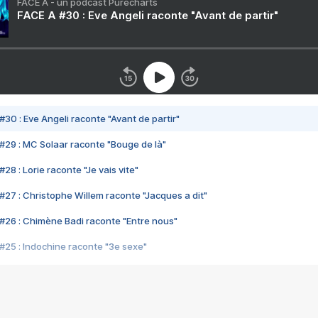
FACE A - un podcast Purecharts
FACE A #30 : Eve Angeli raconte "Avant de partir"
#30 : Eve Angeli raconte "Avant de partir"
#29 : MC Solaar raconte "Bouge de là"
28 : Lorie raconte "Je vais vite"
#27 : Christophe Willem raconte "Jacques a dit"
#26 : Chimène Badi raconte "Entre nous"
#25 : Indochine raconte "3e sexe"
#24 : Zaho raconte "C'est chelou"
#23 : Patrick Bruel raconte "Au café des délices"