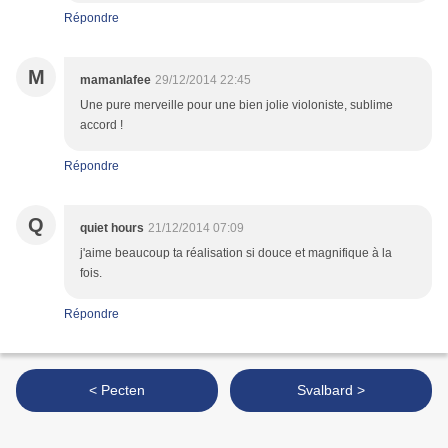
Répondre
M
mamanlafee
29/12/2014 22:45
Une pure merveille pour une bien jolie violoniste, sublime
accord !
Répondre
Q
quiet hours
21/12/2014 07:09
j'aime beaucoup ta réalisation si douce et magnifique à la
fois.
Répondre
< Pecten
Svalbard >