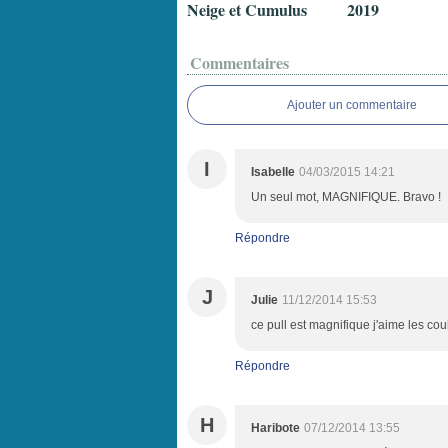
Neige et Cumulus
2019
Commentaires
Ajouter un commentaire
I
Isabelle
04/03/2015 14:21
Un seul mot, MAGNIFIQUE. Bravo !
Répondre
J
Julie
11/12/2014 15:53
ce pull est magnifique j'aime les coul
Répondre
H
Haribote
07/12/2014 13:55