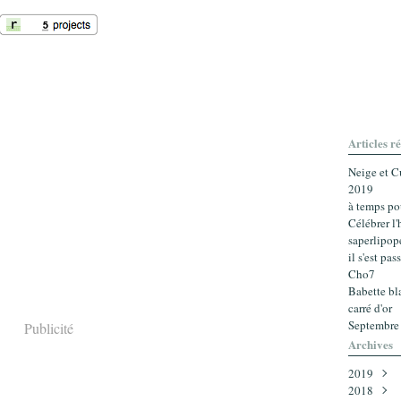
Articles r
Neige et 
2019
à temps po
Célébrer l'
saperlipop
il s'est pa
Cho7
Babette bl
carré d'or
Septembre
Publicité
Archives
2019
2018
Février