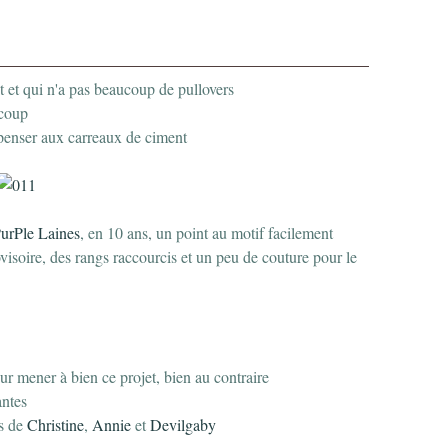
dit et qui n'a pas beaucoup de pullovers
ucoup
it penser aux carreaux de ciment
PurPle Laines
, en 10 ans, un point au motif facilement
isoire, des rangs raccourcis et un peu de couture pour le
ur mener à bien ce projet, bien au contraire
antes
ns de
Christine
,
Annie
et
Devilgaby