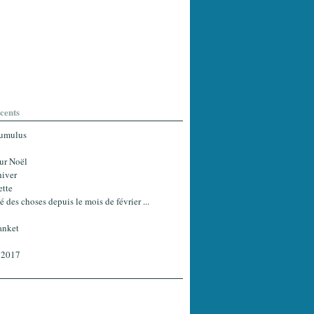
écents
Cumulus
ur Noël
hiver
ette
ssé des choses depuis le mois de février ...
anket
 2017
(1)