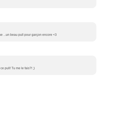
ue ...un beau pull pour garçon encore <3
 pull! Tu me le fais?! ;)