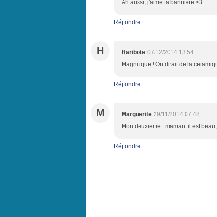
Ah aussi, j'aime ta bannière <3
Répondre
H
Haribote
07/12/2014 13:54
Magnifique ! On dirait de la céramiq
Répondre
M
Marguerite
29/11/2014 07:48
Mon deuxième : maman, il est beau, ce
Répondre