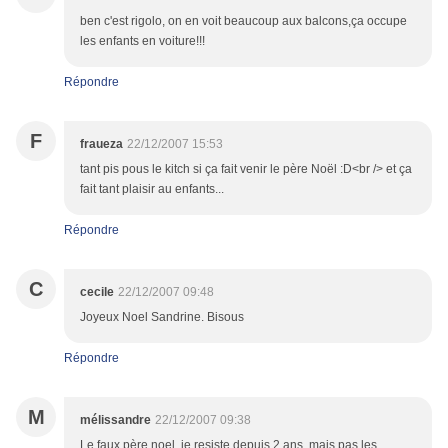
ben c'est rigolo, on en voit beaucoup aux balcons,ça occupe
les enfants en voiture!!!
Répondre
F
fraueza
22/12/2007 15:53
tant pis pous le kitch si ça fait venir le père Noël :D<br /> et ça
fait tant plaisir au enfants...
Répondre
C
cecile
22/12/2007 09:48
Joyeux Noel Sandrine. Bisous
Répondre
M
mélissandre
22/12/2007 09:38
Le faux père noel, je resiste depuis 2 ans, mais pas les