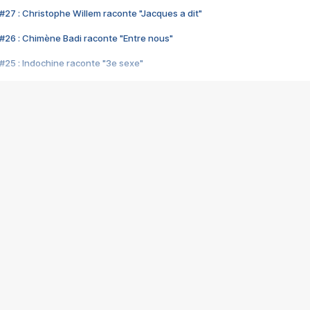
#27 : Christophe Willem raconte "Jacques a dit"
#26 : Chimène Badi raconte "Entre nous"
#25 : Indochine raconte "3e sexe"
#24 : Zaho raconte "C'est chelou"
#23 : Patrick Bruel raconte "Au café des délices"
#22 : Kyo raconte "Le chemin"
#21 : Nolwenn Leroy raconte "Cassé"
#20 : Patrick Hernandez raconte "Born to be alive"
#19 : Lorie raconte "Près de moi"
#18 : Michael Jones raconte "A nos actes manqués" (avec Jean-Jacque
#17 : Khaled raconte "Aïcha"
#16 : Corneille raconte "Parce qu'on vient de loin"